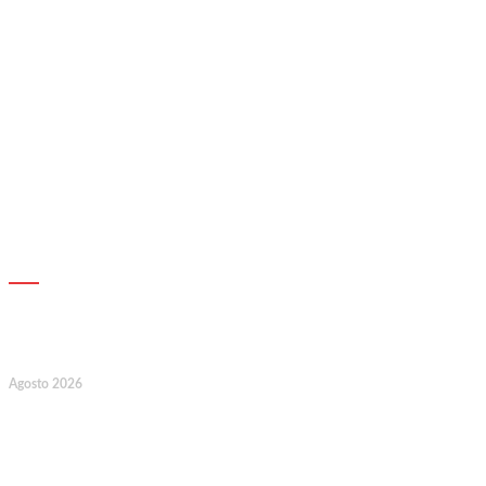
AGENDA
7
Agosto 2026
128.º Aniversário da Associação de
Socorros Mútuos e Fúnebre do
Concelho de Valongo