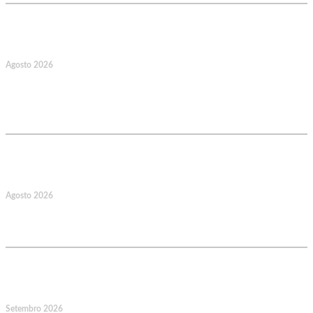
17
Agosto 2026
127.º Aniversário do Montepio
Comercial e Industrial Associação de
Socorros Mútuos
22
Agosto 2026
Caminhada Aquática Rio Ceira, Góis,
Coimbra. Org.: AMUT Gondomar
14
Setembro 2026